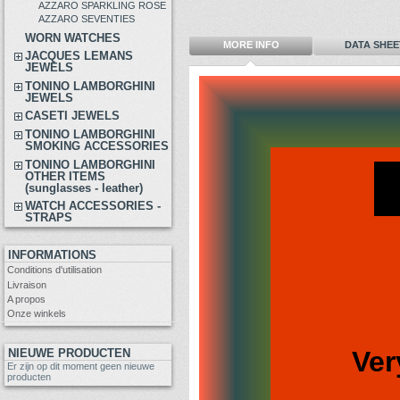
AZZARO SPARKLING ROSE
AZZARO SEVENTIES
WORN WATCHES
MORE INFO
DATA SHEE
JACQUES LEMANS
JEWELS
TONINO LAMBORGHINI
JEWELS
CASETI JEWELS
TONINO LAMBORGHINI
SMOKING ACCESSORIES
TONINO LAMBORGHINI
OTHER ITEMS
(sunglasses - leather)
WATCH ACCESSORIES -
STRAPS
INFORMATIONS
Conditions d'utilisation
Livraison
A propos
Onze winkels
Ver
NIEUWE PRODUCTEN
Er zijn op dit moment geen nieuwe
producten