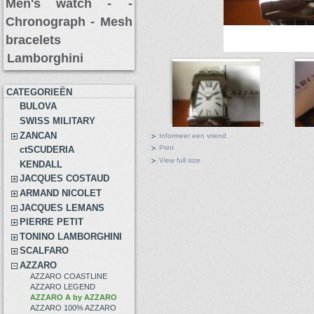
Men's watch -
-
Chronograph -
Mesh
bracelets
Lamborghini
CATEGORIEËN
BULOVA
SWISS MILITARY
ZANCAN
Informeer een vriend
Print
ctSCUDERIA
View full size
KENDALL
JACQUES COSTAUD
ARMAND NICOLET
JACQUES LEMANS
PIERRE PETIT
TONINO LAMBORGHINI
SCALFARO
AZZARO
AZZARO COASTLINE
AZZARO LEGEND
AZZARO A by AZZARO
AZZARO 100% AZZARO