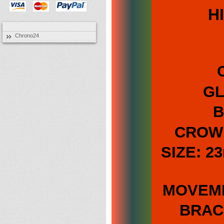
H
Chrono24
GL
B
CROWN
SIZE: 2
MOVEMEN
BRACE