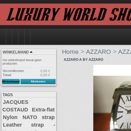
Home
>
AZZARO
>
AZZ
WINKELMAND
AZZARO A BY AZZARO
Uw winkelmand bevat geen
producten.
Verzendkosten
0,00 €
Totaal
0,00 €
Winkelmand
Afrekenen
TAGS
JACQUES
COSTAUD
Extra-flat
Nylon NATO strap
Leather strap
-