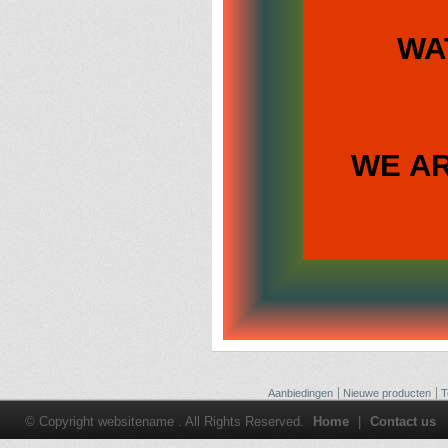
WA
WE A
Aanbiedingen
Nieuwe producten
T
© Copyright websitename . All Rights Reserved.
Home
|
Contact us